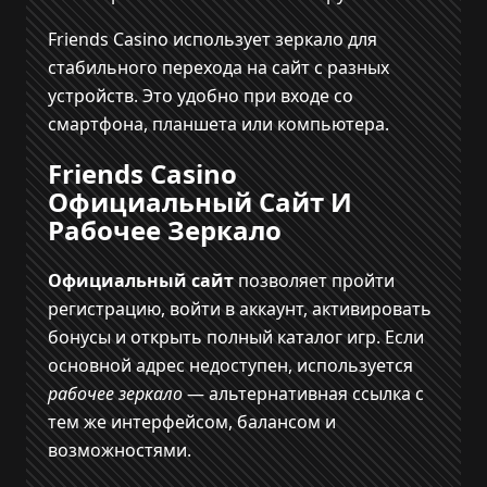
Friends Casino использует зеркало для
стабильного перехода на сайт с разных
устройств. Это удобно при входе со
смартфона, планшета или компьютера.
Friends Casino
Официальный Сайт И
Рабочее Зеркало
Официальный сайт
позволяет пройти
регистрацию, войти в аккаунт, активировать
бонусы и открыть полный каталог игр. Если
основной адрес недоступен, используется
рабочее зеркало
— альтернативная ссылка с
тем же интерфейсом, балансом и
возможностями.