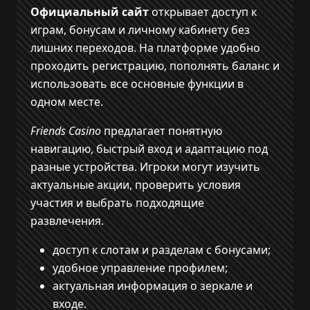
Официальный сайт
открывает доступ к
играм, бонусам и личному кабинету без
лишних переходов. На платформе удобно
проходить регистрацию, пополнять баланс и
использовать все основные функции в
одном месте.
Friends Casino
предлагает понятную
навигацию, быстрый вход и адаптацию под
разные устройства. Игроки могут изучить
актуальные акции, проверить условия
участия и выбрать подходящие
развлечения.
доступ к слотам и разделам с бонусами;
удобное управление профилем;
актуальная информация о зеркале и
входе.