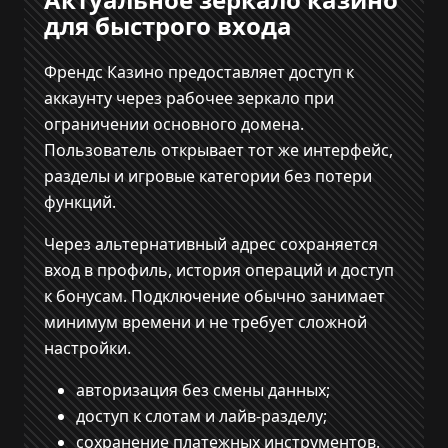
для быстрого входа
Френдс Казино предоставляет доступ к
аккаунту через рабочее зеркало при
ограничении основного домена.
Пользователь открывает тот же интерфейс,
разделы и игровые категории без потери
функций.
Через альтернативный адрес сохраняется
вход в профиль, история операций и доступ
к бонусам. Подключение обычно занимает
минимум времени и не требует сложной
настройки.
авторизация без смены данных;
доступ к слотам и лайв-разделу;
сохранение платежных инструментов.