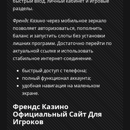
быстрый вход, личный кабинет и игровые
разделы.
Френдс Казино
через мобильное зеркало
позволяет авторизоваться, пополнить
баланс и запустить слоты без установки
лишних программ. Достаточно перейти по
актуальной ссылке и использовать
стабильное интернет-соединение.
быстрый доступ с телефона;
полный функционал аккаунта;
удобная навигация на маленьком
экране.
Френдс Казино
Официальный Сайт Для
Игроков