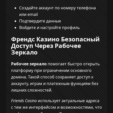
Создайте аккаунт по номеру телефона
или email
Подтвердите данные
Войдите и настройте профиль
Френдс Казино Безопасный
Доступ Через Рабочее
Зеркало
Рабочее зеркало
помогает быстро открыть
платформу при ограничении основного
домена. Такой способ сохраняет доступ к
аккаунту, играм и платежным функциям без
лишних сложностей.
Friends Casino
использует актуальные адреса
с тем же интерфейсом и возможностями, что