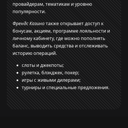
провайдерам, тематикам и уровню
популярности.
Френдс Казино
также открывает доступ к
бонусам, акциям, программе лояльности и
личному кабинету, где можно пополнять
баланс, выводить средства и отслеживать
историю операций.
слоты и джекпоты;
рулетка, блэкджек, покер;
игры с живыми дилерами;
турниры и специальные предложения.