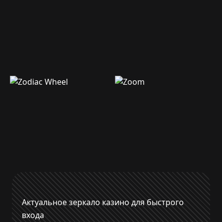
Актуальное зеркало казино для быстрого
входа