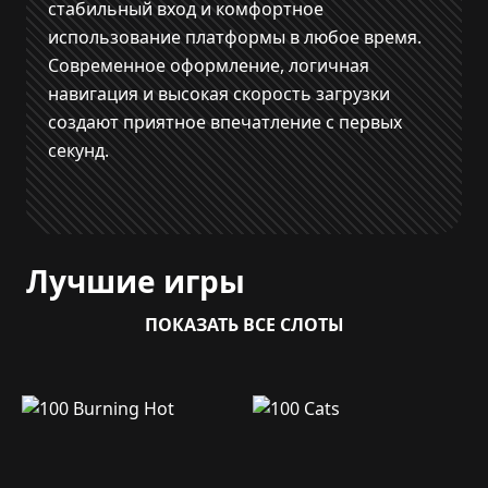
стабильный вход и комфортное
использование платформы в любое время.
Современное оформление, логичная
навигация и высокая скорость загрузки
создают приятное впечатление с первых
секунд.
Лучшие игры
ПОКАЗАТЬ ВСЕ СЛОТЫ