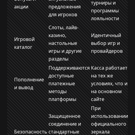
турниры и
акции
предложения
программы
для игроков
лояльности
Слоты, лайв-
казино,
Идентичный
Игровой
настольные
выбор игр и
каталог
игры и другие
провайдеров
разделы
Поддерживаются
Касса работает
доступные
на тех же
Пополнение
платежные
условиях, что и
и вывод
методы
на основном
платформы
сайте
При
Защищенное
использовании
соединение и
официального
Безопасность
стандартные
зеркала