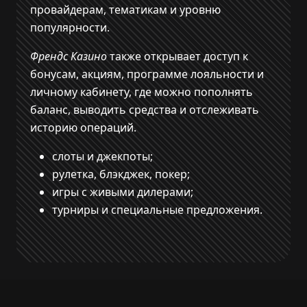
провайдерам, тематикам и уровню
популярности.
Френдс Казино
также открывает доступ к
бонусам, акциям, программе лояльности и
личному кабинету, где можно пополнять
баланс, выводить средства и отслеживать
историю операций.
слоты и джекпоты;
рулетка, блэкджек, покер;
игры с живыми дилерами;
турниры и специальные предложения.