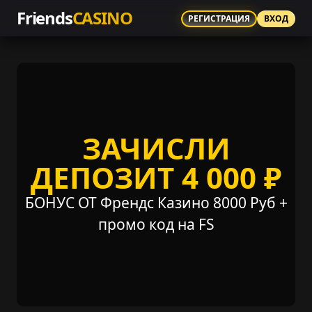
Friends
CASINO
РЕГИСТРАЦИЯ
ВХОД
ЗАЧИСЛИ
ДЕПОЗИТ 4 000 ₽
БОНУС ОТ Френдс Казино 8000 Руб +
промо код на FS