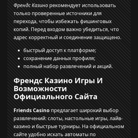
Френдс Казино
рекомендует использовать
только проверенные источники для
перехода, чтобы избежать фишинговых
копий. Перед входом важно убедиться, что
адрес корректный и соединение защищено.
быстрый доступ к платформе;
сохранение данных профиля;
полный набор развлечений и акций.
Френдс Казино Игры И
Возможности
Официального Сайта
Friends Casino
предлагает широкий выбор
развлечений: слоты, настольные игры, лайв-
казино и быстрые турниры. На официальном
сайте удобно искать автоматы по