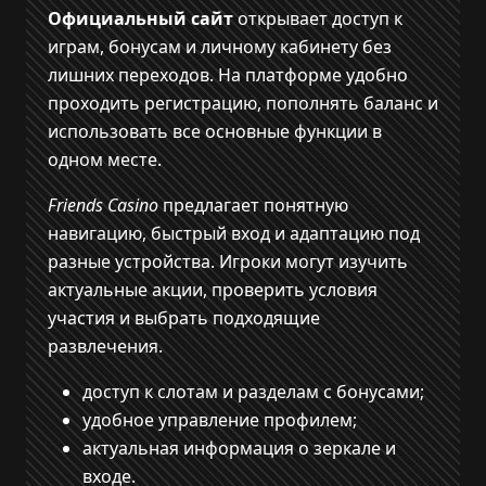
Официальный сайт
открывает доступ к
играм, бонусам и личному кабинету без
лишних переходов. На платформе удобно
проходить регистрацию, пополнять баланс и
использовать все основные функции в
одном месте.
Friends Casino
предлагает понятную
навигацию, быстрый вход и адаптацию под
разные устройства. Игроки могут изучить
актуальные акции, проверить условия
участия и выбрать подходящие
развлечения.
доступ к слотам и разделам с бонусами;
удобное управление профилем;
актуальная информация о зеркале и
входе.