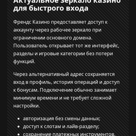
для быстрого входа
Френдс Казино предоставляет доступ к
аккаунту через рабочее зеркало при
ограничении основного домена.
Пользователь открывает тот же интерфейс,
разделы и игровые категории без потери
функций.
Через альтернативный адрес сохраняется
вход в профиль, история операций и доступ
к бонусам. Подключение обычно занимает
минимум времени и не требует сложной
настройки.
авторизация без смены данных;
доступ к слотам и лайв-разделу;
сохранение платежных инструментов.