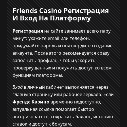
Friends Casino Регистрация
И Вход На Платформу
Регистрация
на сайте занимает всего пару
минут: укажите email или телефон,
придумайте пароль и подтвердите создание
аккаунта. После этого рекомендуется сразу
заполнить профиль, чтобы ускорить
проверку данных и получить доступ ко всем
функциям платформы.
Вход
в личный кабинет выполняется через
главную страницу или рабочее зеркало. Если
Френдс Казино
временно недоступно,
актуальная ссылка помогает быстро
авторизоваться, сохранить баланс, историю
ставок и доступ к бонусам.