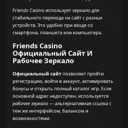
Friends Casino использует зеркало для
стабильного перехода на сайт с разных
устройств. Это удобно при входе со
смартфона, планшета или компьютера.
Friends Casino
Официальный Сайт И
Рабочее Зеркало
Официальный сайт
позволяет пройти
регистрацию, войти в аккаунт, активировать
бонусы и открыть полный каталог игр. Если
основной адрес недоступен, используется
рабочее зеркало
— альтернативная ссылка с
тем же интерфейсом, балансом и
возможностями.