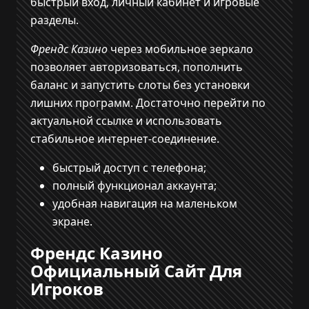
быстрый вход, личный кабинет и игровые
разделы.
Френдс Казино
через мобильное зеркало
позволяет авторизоваться, пополнить
баланс и запустить слоты без установки
лишних программ. Достаточно перейти по
актуальной ссылке и использовать
стабильное интернет-соединение.
быстрый доступ с телефона;
полный функционал аккаунта;
удобная навигация на маленьком
экране.
Френдс Казино
Официальный Сайт Для
Игроков