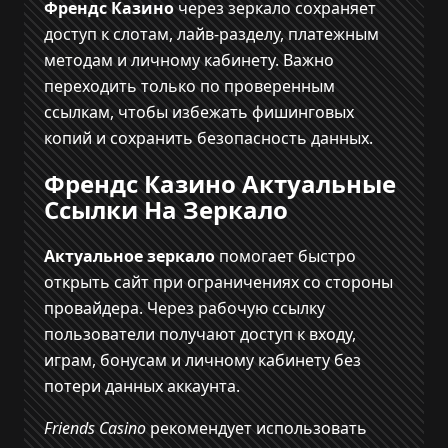
Френдс Казино
через зеркало сохраняет
доступ к слотам, лайв-разделу, платежным
методам и личному кабинету. Важно
переходить только по проверенным
ссылкам, чтобы избежать фишинговых
копий и сохранить безопасность данных.
Френдс Казино Актуальные
Ссылки На Зеркало
Актуальное зеркало
помогает быстро
открыть сайт при ограничениях со стороны
провайдера. Через рабочую ссылку
пользователи получают доступ к входу,
играм, бонусам и личному кабинету без
потери данных аккаунта.
Friends Casino
рекомендует использовать