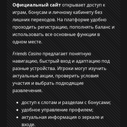
Официальный сайт
открывает доступ к
играм, бонусам и личному кабинету без
лишних переходов. На платформе удобно
проходить регистрацию, пополнять баланс и
использовать все основные функции в
одном месте.
Friends Casino
предлагает понятную
навигацию, быстрый вход и адаптацию под
разные устройства. Игроки могут изучить
актуальные акции, проверить условия
участия и выбрать подходящие
развлечения.
доступ к слотам и разделам с бонусами;
удобное управление профилем;
актуальная информация о зеркале и
входе.