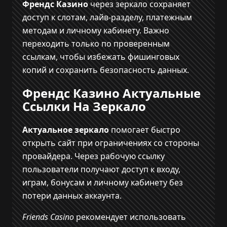
Френдс Казино
через зеркало сохраняет
доступ к слотам, лайв-разделу, платежным
методам и личному кабинету. Важно
переходить только по проверенным
ссылкам, чтобы избежать фишинговых
копий и сохранить безопасность данных.
Френдс Казино Актуальные
Ссылки На Зеркало
Актуальное зеркало
помогает быстро
открыть сайт при ограничениях со стороны
провайдера. Через рабочую ссылку
пользователи получают доступ к входу,
играм, бонусам и личному кабинету без
потери данных аккаунта.
Friends Casino
рекомендует использовать