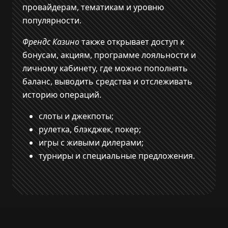
провайдерам, тематикам и уровню
популярности.
Френдс Казино
также открывает доступ к
бонусам, акциям, программе лояльности и
личному кабинету, где можно пополнять
баланс, выводить средства и отслеживать
историю операций.
слоты и джекпоты;
рулетка, блэкджек, покер;
игры с живыми дилерами;
турниры и специальные предложения.