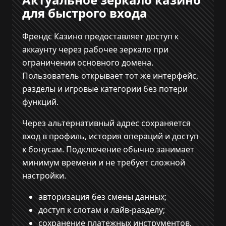
для быстрого входа
Френдс Казино предоставляет доступ к
аккаунту через рабочее зеркало при
ограничении основного домена.
Пользователь открывает тот же интерфейс,
разделы и игровые категории без потери
функций.
Через альтернативный адрес сохраняется
вход в профиль, история операций и доступ
к бонусам. Подключение обычно занимает
минимум времени и не требует сложной
настройки.
авторизация без смены данных;
доступ к слотам и лайв-разделу;
сохранение платежных инструментов.