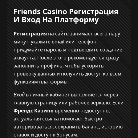
Friends Casino Регистрация
И Вход На Платформу
Регистрация
на сайте занимает всего пару
минут: укажите email или телефон,
придумайте пароль и подтвердите создание
аккаунта. После этого рекомендуется сразу
заполнить профиль, чтобы ускорить
проверку данных и получить доступ ко всем
функциям платформы.
Вход
в личный кабинет выполняется через
главную страницу или рабочее зеркало. Если
Френдс Казино
временно недоступно,
актуальная ссылка помогает быстро
авторизоваться, сохранить баланс, историю
ставок и доступ к бонусам.