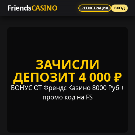
Friends
CASINO
РЕГИСТРАЦИЯ
ВХОД
ЗАЧИСЛИ
ДЕПОЗИТ 4 000 ₽
БОНУС ОТ Френдс Казино 8000 Руб +
промо код на FS