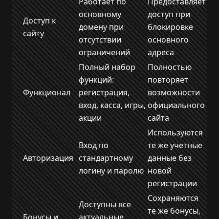
Работает по
Предоставляет
основному
доступ при
Доступ к
домену при
блокировке
сайту
отсутствии
основного
ограничений
адреса
Полный набор
Полностью
функций:
повторяет
Функционал
регистрация,
возможности
вход, касса, игры,
официального
акции
сайта
Используются
Вход по
те же учетные
Авторизация
стандартному
данные без
логину и паролю
новой
регистрации
Сохраняются
Доступны все
те же бонусы,
Бонусы и
актуальные